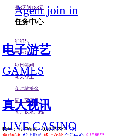
Agent join in
满3天送188元
任务中心
消消乐
电子游艺
幸运注单
每日签到
GAMES
闯关夺宝
实时救援金
周一至周日
真人视讯
实时返水3.0%
LIVE CASINO
帐号：
账户余额：
0.00
站内信
（
0
）
免转钱包
线上取款
线上存款
会员中心
忘记密码