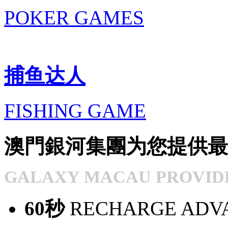
POKER GAMES
捕鱼达人
FISHING GAME
澳門銀河集團为您提供最
GALAXY MACAU PROVIDE
60
秒
RECHARGE
ADV