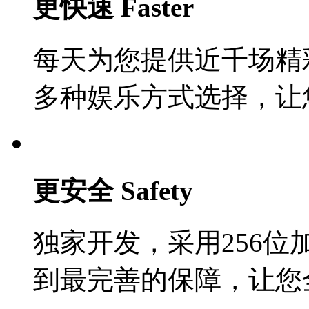
更快速 Faster
每天为您提供近千场精
多种娱乐方式选择，让
更安全 Safety
独家开发，采用256
到最完善的保障，让您