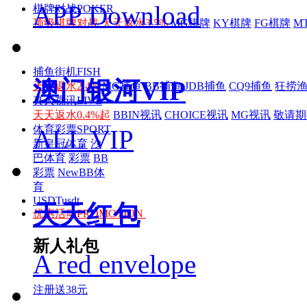
APP Download
棋牌对战
POKER
顶级棋牌对战
天天返水3.5%
MG棋牌
KY棋牌
FG棋牌
M
捕鱼街机
FISH
澳门银河VIP
天天返水2.4%
MG捕鱼
BB捕鱼
JDB捕鱼
CQ9捕鱼
狂捞
真人视讯
LIVE
天天返水0.4%起
BBIN视讯
CHOICE视讯
MG视讯
敬请期
体育彩票
SPORT
ALL VIP
新皇冠体育
沙
巴体育
彩票
BB
彩票
NewBB体
育
USDT
usdt
天天红包
优惠活动
PROMOTION
新人礼包
A red envelope
注册送38元