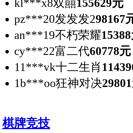
kl***x8
双囍
155629元
pz***20
发发发2
98167
an***19
不朽荣耀
1538
cy***22
富二代
60778元
11***vk
十二生肖
1143
1b***oo
狂神对决
2980
棋牌竞技