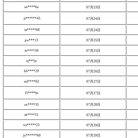
ue****6a
07月23日
ji******45
07月24日
ta*****68
07月24日
pw***13
07月25日
fe****39
07月25日
zj***jz
07月26日
hb****29
07月26日
mf****02
07月27日
f5****ht
07月27日
zx****35
07月28日
sk****31
07月28日
ws*****25
07月29日
jx******60
07月29日